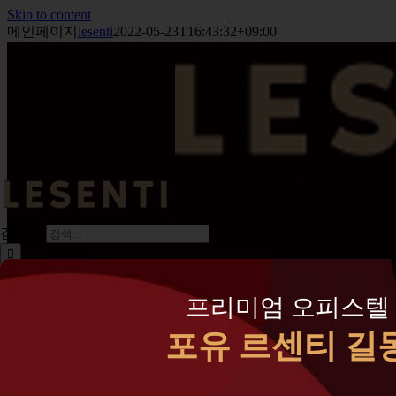
Skip to content
메인페이지
lesenti
2022-05-23T16:43:32+09:00
검색 ...
사업개요
프리미엄 오피스텔
사업개요
오시는길
포유 르센티 길
르센티소개
브랜드소개
르센티 프리미엄